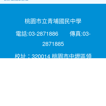
桃園市立青埔國民中學
電話:03-2871886 傳真:03-
2871885
校址：320014 桃園市中壢區領
航北路二段281號