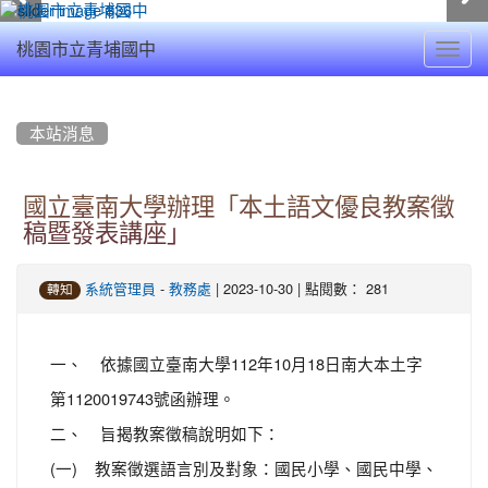
Toggl
桃園市立青埔國中
navig
:::
本站消息
國立臺南大學辦理「本土語文優良教案徵
稿暨發表講座」
-
| 2023-10-30 | 點閱數： 281
系統管理員
教務處
轉知
一、 依據國立臺南大學112年10月18日南大本土字
第1120019743號函辦理。
二、 旨揭教案徵稿說明如下：
(一) 教案徵選語言別及對象：國民小學、國民中學、