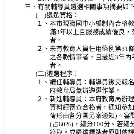
三、
有關輔導員遴選相關事項摘要如
(一)
遴選資格：
１、
本市現職國中小編制內合格
滿3年以上且服務成績優良，
者。
２、
未有教育人員任用條例第31條
之各款情事者，且最近3年內
者。
(二)
遴選程序：
１、
續任輔導員：輔導員繳交報
府教育局彙辦遴選作業。
２、
新進輔導員：本府教育局辦
資料經審查合格者，通知參加
情形由各分團另案通知)。審閱
(占60%)，總分100分。若
錄取。成績達標準者原則依