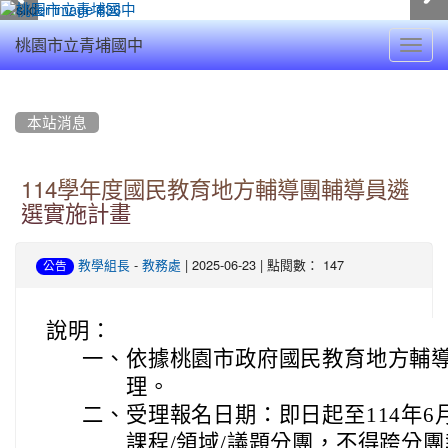
Toggl
桃園市立青埔國中
navig
:::
本站消息
114學年度國民教育地方輔導團輔導員遴
選實施計畫
-
| 2025-06-23 | 點閱數： 147
教學組長
教務處
公告
說明：
一、
依據桃園市政府國民教育地方輔
理。
二、
受理報名日期：即日起至114年6
課程/領域/議題分團，不得跨分