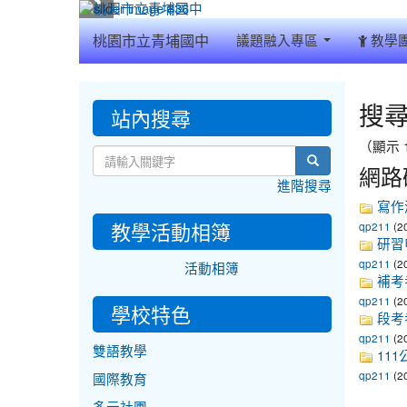
:::
桃園市立青埔國中
議題融入專區
教學
:::
搜
:::
站內搜尋
（顯示 1
search
網路
進階搜尋
寫作
教學活動相簿
(2
qp211
研習申
(2
qp211
活動相簿
補考
(2
qp211
學校特色
段考
(2
qp211
雙語教學
111
(2
qp211
國際教育