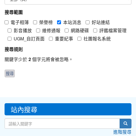
搜尋範圍
電子相簿
榮譽榜
本站消息
好站連結
影音播放
維修通報
網路硬碟
評鑑檔案管理
UGM_自訂頁面
重要紀事
社團報名系統
搜尋規則
關鍵字少於
個字元將會被忽略。
2
:::
站內搜尋
sear
進階搜尋