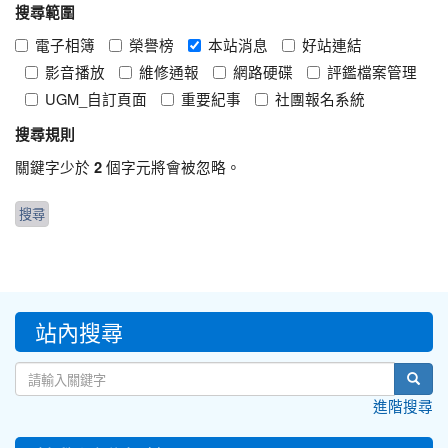
搜尋範圍
電子相簿
榮譽榜
本站消息
好站連結
影音播放
維修通報
網路硬碟
評鑑檔案管理
UGM_自訂頁面
重要紀事
社團報名系統
搜尋規則
關鍵字少於
個字元將會被忽略。
2
:::
站內搜尋
sear
進階搜尋