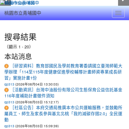
Toggl
桃園市立青埔國中
navig
:::
搜尋結果
（顯示 1 - 20）
本站消息
［研習資料］教育部國民及學前教育署委請國立臺灣師範大
學辦理「114至115年度健康促進學校輔導計畫師資專業成長研
習」實施計畫1份
(2026年08月04日 13:30:03)
qp313
［活動資訊］台灣中油股份有限公司生態保育公益信託基金
116年度補助計畫徵件須知
(2026年08月03日 15:12:17)
qp313
［社區公告］本府交通局推廣本市公共運輸服務，並鼓勵所
屬員工、師生及家長參與基北北桃「我的減碳存摺2.0」全民運
動
(2026年08月03日 15:09:39)
qp313