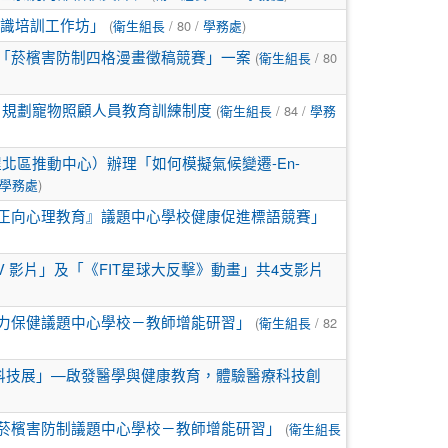
(
/ 80 /
)
師知識培訓工作坊」
衛生組長
學務處
(
/ 80
－「菸檳害防制四格漫畫徵稿競賽」一案
衛生組長
(
/ 84 /
，規劃寵物照顧人員教育訓練制度
衛生組長
學務
區推動中心）辦理「如何模擬氣候變遷-En-
)
學務處
『正向心理教育』議題中心學校健康促進標語競賽」
 影片」及「《FIT星球大反擊》動畫」共4支影片
(
/ 82
視力保健議題中心學校－教師增能研習」
衛生組長
科技展」—啟發醫學與健康教育，體驗醫療科技創
(
－菸檳害防制議題中心學校－教師增能研習」
衛生組長