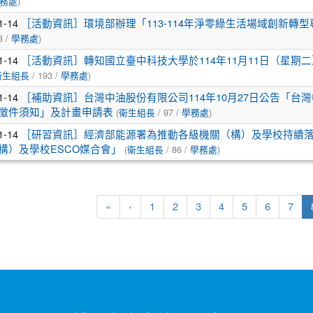
)
務處
1-14
［活動資訊］環境部辦理「113-114年淨零綠生活場域創新
8 /
)
學務處
1-14
［活動資訊］轉知國立臺中科技大學於114年11月11日（星
/ 193 /
)
衛生組長
學務處
1-14
［補助資訊］台灣中油股份有限公司114年10月27日公告「台
(
/ 97 /
)
徵件須知」及計畫申請表
衛生組長
學務處
1-14
［研習資訊］經濟部能源署為推動各級機關（構）及學校持續落實
(
/ 86 /
)
構）及學校ESCO媒合會」
衛生組長
學務處
«
‹
1
2
3
4
5
6
7