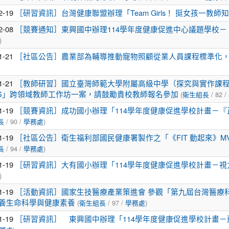
2-19
［研習資訊］台灣健康聯盟辦理「Team Girls！ 挺女孩一教
2-08
［競賽通知］東興國中辦理114學年度健康促進中心議題學校
)
1-21
［社區公告］農業部為輔導推動寵物照顧從業人員課程標準化
1-21
［教師研習］國立臺灣師範大學附屬高級中學（探究與實作課程北
(
/ 82 /
DS」跨領域教師工作坊一案，請鼓勵貴校教師報名參加
衛生組長
1-19
［競賽資訊］成功國小辦理「114學年度健康促進學校計畫－
/ 90 /
)
長
學務處
1-19
［社區公告］衛生福利部國民健康署製作之「《FIT 動起來》MV
/ 94 /
)
長
學務處
1-19
［研習資訊］大有國小辦理「114學年度健康促進學校計畫－
)
1-19
［活動資訊］國家生技醫療產業策進會 參觀「第九屆台灣醫療
(
/ 97 /
)
養生命科學與健康素養
衛生組長
學務處
1-19
［研習資訊］ 東興國中辦理「114學年度健康促進學校計畫