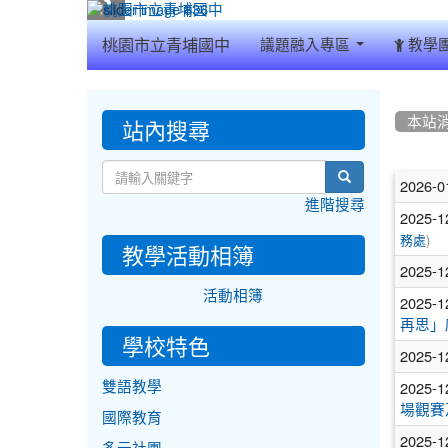
:::
桃園市立青埔國中
議題融入專區
教學
:::
:::
站內搜尋
本站
文
search
2026-0
進階搜尋
章
2025-1
)
列
務處
教學活動相簿
2025-1
表
活動相簿
2025-1
再思」
學校特色
2025-1
2025-1
雙語教學
場觀賽
國際教育
2025-1