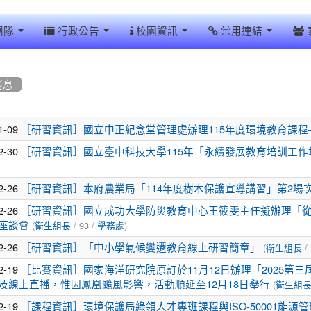
團隊
行政公告
校園資訊
常用連結
消息
1-09
［研習資訊］國立中正紀念堂管理處辦理115年度環境教育課程
2-30
［研習資訊］國立臺中科技大學115年「永續發展教育培訓工作坊(北
2-26
［研習資訊］本府農業局「114年度樹木保護宣導講習」第2場
2-26
［研習資訊］國立成功大學防災教育中心王筱雯主任擬辦理「
(
/ 93 /
)
座談會
衛生組長
學務處
2-26
(
/ 
［研習資訊］「中小學氣候變遷教育線上研習簡章」
衛生組長
2-19
［比賽資訊］國家海洋研究院原訂於11月12日辦理「2025
(
及線上直播，惟因鳳凰颱風影響，活動順延至12月18日舉行
衛生組
2-19
［課程資訊］環境保護局綠領人才專班課程與ISO-50001能源