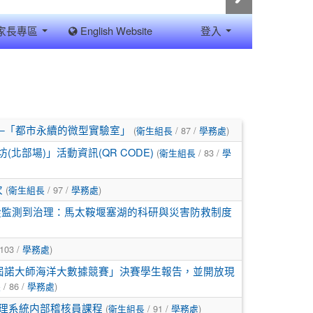
家長專區
English Website
登入
(
/ 87 /
)
─「都市永續的微型實驗室」
衛生組長
學務處
(
/ 83 /
部場)」活動資訊(QR CODE)
衛生組長
學
(
/ 97 /
)
次
衛生組長
學務處
從監測到治理：馬太鞍堰塞湖的科研與災害防救制度
103 /
)
學務處
第三屆諾大師海洋大數據競賽」決賽學生報告，並開放現
/ 86 /
)
長
學務處
(
/ 91 /
)
管理系統内部稽核員課程
衛生組長
學務處