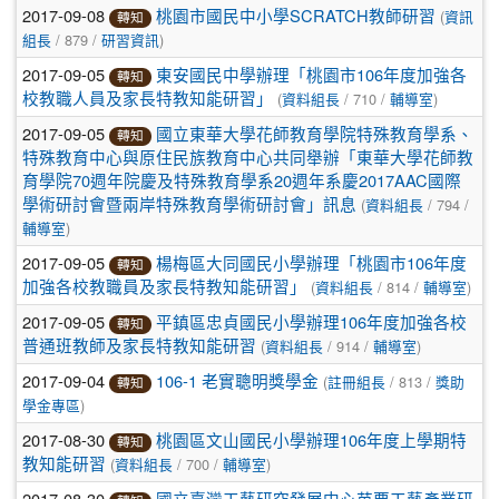
2017-09-08
(
桃園市國民中小學SCRATCH教師研習
資訊
轉知
/ 879 /
)
組長
研習資訊
2017-09-05
東安國民中學辦理「桃園市106年度加強各
轉知
(
/ 710 /
)
校教職人員及家長特教知能研習」
資料組長
輔導室
2017-09-05
國立東華大學花師教育學院特殊教育學系、
轉知
特殊教育中心與原住民族教育中心共同舉辦「東華大學花師教
育學院70週年院慶及特殊教育學系20週年系慶2017AAC國際
(
/ 794 /
學術研討會暨兩岸特殊教育學術研討會」訊息
資料組長
)
輔導室
2017-09-05
楊梅區大同國民小學辦理「桃園市106年度
轉知
(
/ 814 /
)
加強各校教職員及家長特教知能研習」
資料組長
輔導室
2017-09-05
平鎮區忠貞國民小學辦理106年度加強各校
轉知
(
/ 914 /
)
普通班教師及家長特教知能研習
資料組長
輔導室
2017-09-04
(
/ 813 /
106-1 老實聰明獎學金
註冊組長
獎助
轉知
)
學金專區
2017-08-30
桃園區文山國民小學辦理106年度上學期特
轉知
(
/ 700 /
)
教知能研習
資料組長
輔導室
2017-08-30