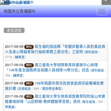
Toggl
桃園市立青埔國中
navig
:::
本站消息
文
2017-09-09
衛生福利部函釋「有關非醫事人員對重症病
轉知
(
/
章
人及身心障礙者執行抽痰業務之適法性」之說明
資料組長
1772 /
)
輔導室
列
2017-09-09
國立臺南大學視障教育與重建中心辦理
轉知
表
(
/
「106年度全國教師及相關人員視障10學分班」訊息
資料組長
792 /
)
輔導室
2017-09-08
106年桃園市原住民族家庭資訊設備補助實
轉知
(
/ 945 /
)
施計畫
註冊組長
獎助學金專區
2017-09-08
國立臺灣大學生物資源暨農學院附設山地實
轉知
(
/ 931 /
驗農場辦理「山田野趣-教師體驗學習營」資訊
衛生組長
)
學務處