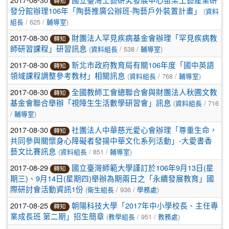
國立臺灣工藝研究發展中心苗栗工藝產業研
轉知
(
發分館辦理106年「陶藝推廣公辦班-陶藝戶外裝置計畫」
資料
/ 625 /
)
組長
輔導室
2017-08-30
財團法人罕見疾病基金會辦理「罕見疾病教
轉知
(
/ 538 /
)
師研習課程」研習訊息
資料組長
輔導室
2017-08-30
新北市政府教育局有關106年度「國中英語
轉知
(
/ 768 /
)
領域課程調整參考教材」相關訊息
資料組長
輔導室
2017-08-30
全國教師工會總聯合會與財團法人秋圃文教
轉知
(
/ 716
基金會聯合舉辦「視障生生活數學研習會」訊息
資料組長
/
)
輔導室
2017-08-30
社團法人中華慈光愛心會辦理「尊重生命，
轉知
共同參與關懷身心障礙者發揚中華文化系列活動」-大愛書香
(
/ 851 /
)
藝文比賽訊息
資料組長
輔導室
2017-08-29
國立臺灣師範大學謹訂於106年9月13日(星
轉知
期三)、9月14日(星期四)舉辦為期兩日之「永續發展教育」國
(
/ 936 /
)
際研討會活動資訊1份
衛生組長
學務處
2017-08-25
朝陽科技大學「2017年中小學校長、主任專
轉知
(
/ 951 /
)
業成長班 第二期」招生簡章
教學組長
教務處