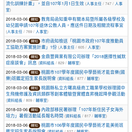
(
/ 747 /
流化訓練計畫」，並自107年1月1日生效
人事主任
人事
)
室
2018-03-06
教育局函知重申有關本局暨所屬各級學校及
轉知
幼兒園申請107年退休公教人員，應送件日期及相關流程事宜
(
/ 769 /
)
人事主任
人事室
2018-03-06
市府函知檢送「桃園市政府107年度推動員
轉知
(
/ 605 /
)
工協助方案實施計畫」1份
人事主任
人事室
2018-03-06
金鼎豐興業有限公司辦理「2018選擇性緘默
轉知
(
/ 829 /
)
症座談會」訊息
資料組長
輔導室
2018-03-06
桃園市107學年度國民中學藝術才能音樂(國
轉知
(
/ 877 /
)
樂)班鑑定招生家長說明會
資料組長
輔導室
2018-03-06
桃園縣私立方曙高級商工職業學校辦理國中
轉知
生飛機修護及資訊類群等創客體驗暨實體直昇機起降參觀活動
(
/ 809 /
)
資料組長
輔導室
2018-03-06
內政部移民署辦理「107年新住民子女海外
轉知
(
/ 817 /
)
培力」暑假活動延長報名時間
資料組長
輔導室
2018-03-06
桃園市106學年度國民中學藝術才能美術班
轉知
(
/ 527 /
)
鑑定招生家長說明會
資料組長
輔導室