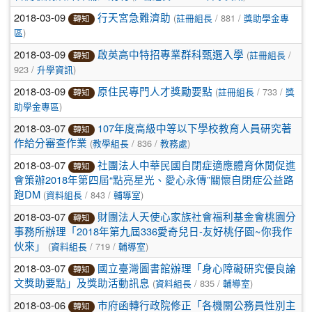
2018-03-09
(
/ 881 /
行天宮急難濟助
註冊組長
獎助學金專
轉知
)
區
2018-03-09
(
/
啟英高中特招專業群科甄選入學
註冊組長
轉知
923 /
)
升學資訊
2018-03-09
(
/ 733 /
原住民專門人才獎勵要點
註冊組長
獎
轉知
)
助學金專區
2018-03-07
107年度高級中等以下學校教育人員研究著
轉知
(
/ 836 /
)
作給分審查作業
教學組長
教務處
2018-03-07
社團法人中華民國自閉症適應體育休閒促進
轉知
會策辦2018年第四屆“點亮星光、愛心永傳”關懷自閉症公益路
(
/ 843 /
)
跑DM
資料組長
輔導室
2018-03-07
財團法人天使心家族社會福利基金會桃園分
轉知
事務所辦理「2018年第九屆336愛奇兒日-友好桃仔園~你我作
(
/ 719 /
)
伙來」
資料組長
輔導室
2018-03-07
國立臺灣圖書館辦理「身心障礙研究優良論
轉知
(
/ 835 /
)
文獎助要點」及獎助活動訊息
資料組長
輔導室
2018-03-06
市府函轉行政院修正「各機關公務員性別主
轉知