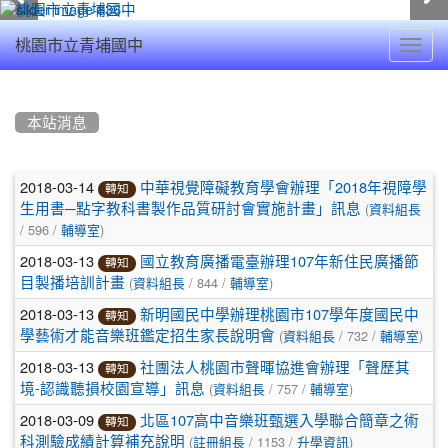
Toggl
桃園市立青埔國中
navig
:::
本站消息
文
2018-03-14
中華視覺障礙教育學會辦理「2018年視障學
轉知
(
章
生用書─點字教科書製作品質研討會實施計畫」訊息
資料組長
/ 596 /
)
輔導室
列
2018-03-13
國立教育廣播電臺辦理107年新住民廣播節
轉知
表
(
/ 844 /
)
目製播培訓計畫
資料組長
輔導室
2018-03-13
新明國民中學辦理桃園市107學年度國民中
轉知
(
/ 732 /
)
學藝術才能音樂班鑑定招生家長說明會
資料組長
輔導室
2018-03-13
社團法人桃園市聲暉協進會辦理「聲歷其
轉知
(
/ 757 /
)
境-認識聽損校園宣導」訊息
資料組長
輔導室
2018-03-09
北區107高中音樂班甄選入學聯合簡章之術
轉知
(
/ 1153 /
)
科測驗成績計算補充說明
註冊組長
升學資訊