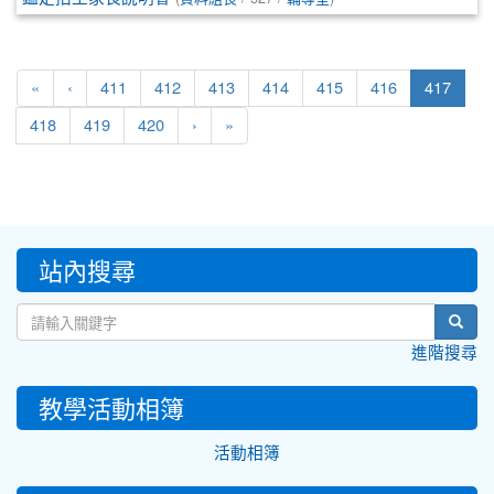
(curre
«
‹
411
412
413
414
415
416
417
418
419
420
›
»
:::
站內搜尋
sear
進階搜尋
教學活動相簿
活動相簿