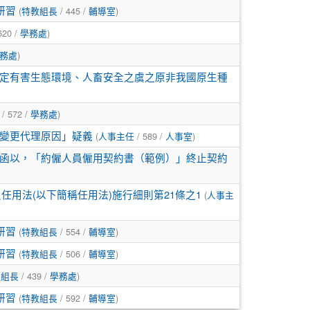
(
/ 445 /
)
研習
特教組長
輔導室
620 /
)
學務處
)
務處
定有害生態環境、人畜安全之虞之原非我國原生種
/ 572 /
)
學務處
(
/ 589 /
)
變更代理原因」疑義
人事主任
人事室
函以，「約僱人員僱用契約書（範例）」終止契約
(
任用法(以下簡稱任用法)施行細則第21條之1
人事主
(
/ 554 /
)
研習
特教組長
輔導室
(
/ 506 /
)
研習
特教組長
輔導室
/ 439 /
)
育組長
學務處
(
/ 592 /
)
研習
特教組長
輔導室