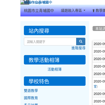
:::
桃園市立青埔國中
議題融入專區
教學
:::
:::
站內搜尋
本站
文
search
2020-0
進階搜尋
章
2020-0
列
教學活動相簿
2020-0
表
2020-0
活動相簿
2020-0
學校特色
2020-0
)
室
雙語教學
2020-0
國際教育
2020-0