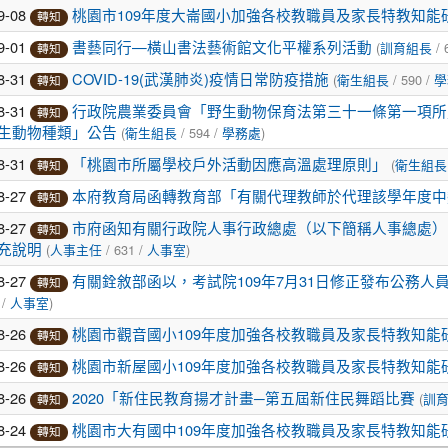
9-08
桃園市109年度大崙國小加強各校教職員及家長特教知能
轉知
9-01
(
/ 
書藝同行—橫山書法藝術館文化平權系列活動
訓育組長
轉知
8-31
(
/ 590 /
COVID-19(武漢肺炎)疫情日常防疫措施
衛生組長
學
轉知
8-31
行政院農業委員會「野生動物保育法第三十一條第一項所
轉知
(
/ 594 /
)
生動物種類」公告
衛生組長
學務處
8-31
(
「桃園市所屬學校戶外活動因應高溫處理原則」
衛生組長
轉知
8-27
本府教育局函轉教育部「有關代理教師於代理該學年度中
轉知
8-27
市府函知有關行政院人事行政總處（以下簡稱人事總處）
轉知
(
/ 631 /
)
充說明
人事主任
人事室
8-27
有關銓敘部函以，考試院109年7月31日修正發布公務人員
轉知
 /
)
人事室
8-26
桃園市觀音國小109年度加強各校教職員及家長特教知能
轉知
8-26
桃園市新屋國小109年度加強各校教職員及家長特教知能
轉知
8-26
(
2020「新住民教育揚才計畫─第五屆新住民舞蹈比賽
訓
轉知
8-24
桃園市大有國中109年度加強各校教職員及家長特教知能
轉知