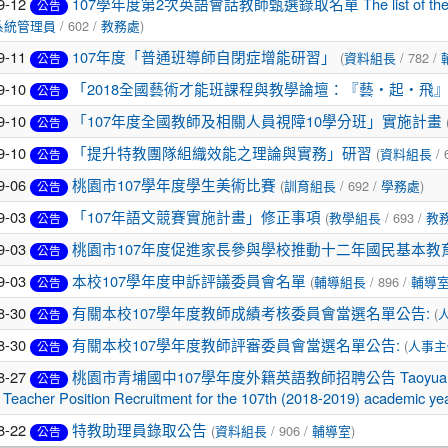
9-12
107學年度第2次英語會話教師甄選錄取名單 The list of the second fo
公告
/ 602 /
)
系統管理員
教務處
9-11
(
/ 782 /
107年度「普通班導師自閉症增能研習」
資料組長
公告
9-10
「2018全國藝術才能班課程與教學論壇：『藝‧起‧飛
公告
9-10
「107年度全國教師及相關人員視障10學分班」實施計畫
公告
9-10
(
/ 
「提升特教團隊組織效能之理論與實務」研習
資料組長
公告
9-06
(
/ 692 /
)
桃園市107學年度學生美術比賽
訓育組長
學務處
公告
9-03
(
/ 693 /
「107年語文競賽實施計畫」修正事項
教學組長
教
公告
9-03
桃園市107年度促進家長參與學校推動十二年國民基本教
公告
9-03
(
/ 896 /
本校107學年度申訴評議委員會名單
輔導組長
輔導
公告
8-30
(
有關本校107學年度教師成績考核委員會當選名單公告:
公告
8-30
(
有關本校107學年度教師評審委員會當選名單公告:
人事主
公告
8-27
桃園市青埔國中107學年度外籍英語教師招聘公告 Taoyuan Municipal Q
公告
 Teacher Position Recruitment for the 107th (2018-2019) academic yea
8-22
(
/ 906 /
)
特教助理員錄取公告
資料組長
輔導室
公告