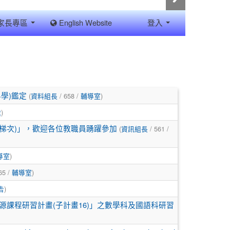
家長專區
English Website
登入
(
/ 658 /
)
學)鑑定
資料組長
輔導室
)
處
(
/ 561 /
二梯次)」，歡迎各位教職員踴躍參加
資訊組長
)
導室
65 /
)
輔導室
)
告
源課程研習計畫(子計畫16)」之數學科及國語科研習