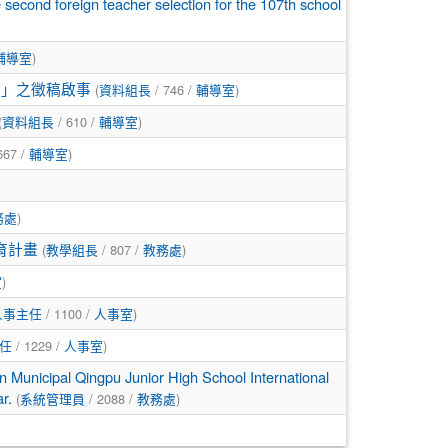
reign teacher selection for the 107th school
)
輔導室
(
/ 746 /
)
』」之徵稿啟事
資料組長
輔導室
(
/ 610 /
)
資料組長
輔導室
667 /
)
輔導室
)
務處
(
/ 807 /
)
育計畫
教學組長
教務處
)
室
/ 1100 /
)
人事主任
人事室
/ 1229 /
)
任
人事室
ingpu Junior High School International
(
/ 2088 /
)
r.
系統管理員
教務處