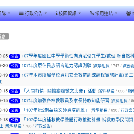
團隊
行政公告
校園資訊
常用連結
消息
9-25
107學年度國民中學學術性向資賦優異學生(數理 暨自然科
公告
9-20
(
/ 747 /
107年度原住民族語言能力認證測驗
教學組長
教務
公告
9-19
107年本市所屬學校資訊安全教育訓練課程實施計畫(第
公告
)
訊
9-15
(
/ 636 /
「人間有情─關懷癲癇徵文比賽」活動
資料組長
輔
公告
9-15
(
/ 8
107年度加強各校教職員及家長特教知能研習
資料組長
公告
9-13
(
/ 630 /
「107年第2期華語文師資培訓班」
教學組長
行政公
公告
9-13
「107學年度補救教學整體行政推動計畫-補救教學民間資
公告
(
/ 786 /
)
正
教學組長
行政公告