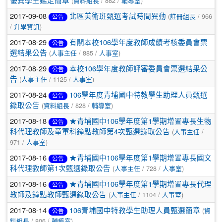
(
/ 882 /
)
優異學生鑑定簡章
資料組長
輔導室
2017-09-08
(
/ 966
北區美術班甄選考試時間異動
註冊組長
公告
/
)
升學資訊
2017-08-29
有關本校106學年度教師成績考核委員會票
公告
(
/ 885 /
)
選結果公告
人事主任
人事室
2017-08-29
本校106學年度教師評審委員會票選結果公
公告
(
/ 1125 /
)
告
人事主任
人事室
2017-08-24
106學年度青埔國中特教學生助理人員甄選
公告
(
/ 828 /
)
錄取公告
資料組長
輔導室
2017-08-18
★青埔國中106學年度第1學期增置專長生物
公告
(
/
科代理教師及童軍科鐘點教師第4次甄選錄取公告
人事主任
971 /
)
人事室
2017-08-16
★青埔國中106學年度第1學期增置專長國文
公告
(
/ 728 /
)
科代理教師第1次甄選錄取公告
人事主任
人事室
2017-08-16
★青埔國中106學年度第1學期增置專長代理
公告
(
/ 1104 /
)
教師及鐘點教師甄選錄取公告
人事主任
人事室
2017-08-14
(
106青埔國中特教學生助理人員甄選簡章
資
公告
/ 806 /
)
料組長
輔導室