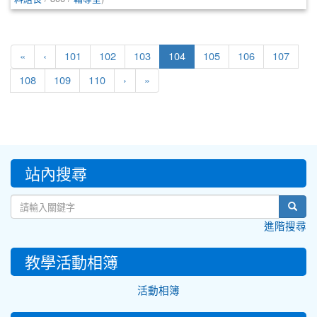
(current)
«
‹
101
102
103
104
105
106
107
108
109
110
›
»
:::
站內搜尋
sear
進階搜尋
教學活動相簿
活動相簿