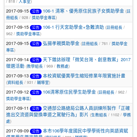
/ 818 /
)
人事室
2017-09-15
(
106-1 清寒、優秀原住民族子女獎助學金
註
公告
/ 928 /
)
冊組長
獎助學金專區
2017-09-15
(
/
106-1 行天宮助學金+急難濟助
註冊組長
公告
962 /
)
獎助學金專區
2017-09-15
(
/ 761 /
弘揚孝親獎助學金
註冊組長
獎助學金
公告
)
專區
2017-09-14
天下雜誌辦理「微笑台灣、創意教案」2017
公告
(
/ 969 /
)
徵選活動
教學組長
教務處
2017-09-13
本校資賦優異學生縮短修業年限實施計畫
公告
(
/ 931 /
)
資料組長
輔導室
2017-09-12
(
/ 962 /
106清寒原住民學生助學金
註冊組長
公告
)
獎助學金專區
2017-09-11
交通部公路總局公路人員訓練所製作「正確
公告
(
/ 1102 /
進出交流道與變換車道之駕駛行為」影片
生教組長
學務
)
處
2017-09-09
本市106學年度國民中學學術性向英語資賦
公告