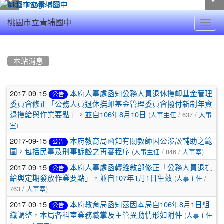
Toggl
桃園市立青埔國中
navig
:::
本站消息
文
2017-09-15
本府人事處函知公務人員退休撫卹基金管理
公告
章
委員會修正「公務人員退休撫卹基金管理委員會撥付新制年資
(
/ 637 /
退撫給與作業要點」，並自106年8月10日
人事主任
人事
列
)
室
表
2017-09-15
本府教育局函知有關教師因公涉訟輔助之範
公告
(
/ 846 /
)
圍，包括民事及刑事訴訟之再審程序
人事主任
人事室
2017-09-15
本府人事處函轉銓敘部修正「公務人員退撫
公告
(
/
給與定期發放作業要點」，並自107年1月1日生效
人事主任
763 /
)
人事室
2017-09-15
本府教育局函知茲因本局自106年8月1日組
公告
(
織調整，本局各科室業務職掌及主管異動情形如附件
人事主任