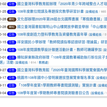
2-02
國立臺灣科學教育館辦理「2020年青少年跨域整合人才
公告
1-25
(
/ 665
108年度數位閱讀及專題探究教學研習計畫
設備組長
公告
0-28
文化部辦理2020年第28屆台北國際書展「寒假趣書展」
轉知
0-28
國立臺灣圖書館陽明山中山樓開放參觀並舉辦「中山樓故
轉知
0-16
(
/ 5
108年度創造力暨科學教育及資優教育嘉年華
設備組長
公告
0-15
祥安國民小學辦理「教師閱讀指導認證研習-理論篇」研
公告
0-14
(
108年度閱讀教學設計徵選活動計畫，教師可踴躍參加
設
公告
0-01
轉知屏東縣政府辦理「108年度國教署補助執行新住民
公告
(
/ 614 /
)
選」活動
設備組長
教務處
9-27
國立臺灣科學教育館「2020年臺灣國際科學展覽會國內
公告
9-17
(
桃園市108年國中小發明展選拔暨展覽會報名事宜
設備組
公告
9-11
(
「108學年度第1學期教師專書閱讀測驗」實施計畫
設備
公告
9-04
(
/ 
108學年度第1學期教師專書閱讀測驗書目公告
設備組長
公告