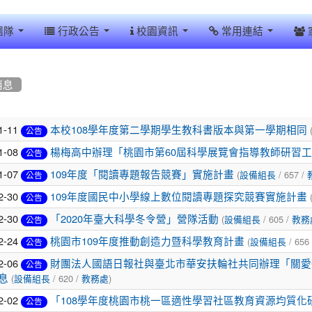
團隊
行政公告
校園資訊
常用連結
消息
1-11
本校108學年度第二學期學生教科書版本與第一學期相同
公告
1-08
楊梅高中辦理「桃園市第60屆科學展覽會指導教師研習
公告
1-07
(
/ 657 /
109年度「閱讀專題報告競賽」實施計畫
設備組長
公告
2-30
109年度國民中小學線上數位閱讀專題探究競賽實施計畫
公告
2-30
(
/ 605 /
「2020年臺大科學冬令營」營隊活動
設備組長
教務
公告
2-24
(
/ 656
桃園市109年度推動創造力暨科學教育計畫
設備組長
公告
2-06
財團法人國語日報社與臺北市華安扶輪社共同辦理「關愛
公告
(
/ 620 /
)
息
設備組長
教務處
2-02
「108學年度桃園市桃一區適性學習社區教育資源均質化
公告