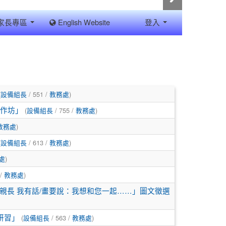
家長專區
English Website
登入
(
/ 551 /
)
設備組長
教務處
(
/ 755 /
)
工作坊」
設備組長
教務處
)
教務處
(
/ 613 /
)
設備組長
教務處
)
處
 /
)
教務處
親長 我有話/畫要說：我想和您一起……」圖文徵選
(
/ 563 /
)
研習」
設備組長
教務處