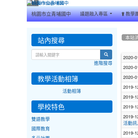
:::
桃園市立青埔國中
議題融入專區
教學
:::
:::
站內搜尋
本站
文
search
2020-0
進階搜尋
章
2020-0
列
教學活動相簿
2020-0
表
2019-1
活動相簿
2019-1
學校特色
2019-1
2019-1
雙語教學
活動訊
國際教育
2019-1