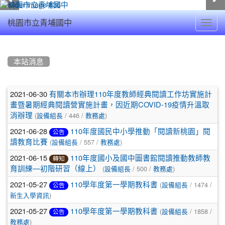
Toggl
桃園市立青埔國中
navig
:::
本站消息
文
2021-06-30
有關本市辦理110年度教師經典閱讀工作坊實施計
章
畫暨暑期經典閱讀營實施計畫，因近期COVID-19疫情升溫取
(
/ 446 /
)
消辦理
設備組長
教務處
列
2021-06-28
110年度國民中小學推動「閱讀新桃園」閱
公告
表
(
/ 557 /
)
讀教育比賽
設備組長
教務處
2021-06-15
110年度國小及國中圖書館閱讀推動教師教
轉知
(
/ 500 /
)
育訓練—初階研習（線上）
設備組長
教務處
2021-05-27
(
/ 1474 /
110學年度第一學期教科書
設備組長
公告
)
新生入學資訊
2021-05-27
(
/ 1858 /
110學年度第一學期教科書
設備組長
公告
)
教務處