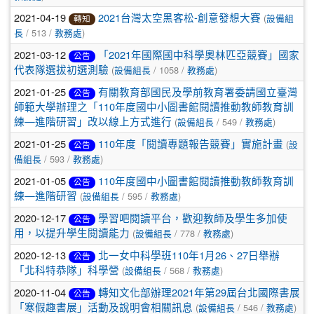
2021-04-19
(
2021台灣太空黑客松-創意發想大賽
設備組
轉知
/ 513 /
)
長
教務處
2021-03-12
「2021年國際國中科學奧林匹亞競賽」國家
公告
(
/ 1058 /
)
代表隊選拔初選測驗
設備組長
教務處
2021-01-25
有關教育部國民及學前教育署委請國立臺灣
公告
師範大學辦理之「110年度國中小圖書館閱讀推動教師教育訓
(
/ 549 /
)
練—進階研習」改以線上方式進行
設備組長
教務處
2021-01-25
(
110年度「閱讀專題報告競賽」實施計畫
設
公告
/ 593 /
)
備組長
教務處
2021-01-05
110年度國中小圖書館閱讀推動教師教育訓
公告
(
/ 595 /
)
練—進階研習
設備組長
教務處
2020-12-17
學習吧閱讀平台，歡迎教師及學生多加使
公告
(
/ 778 /
)
用，以提升學生閱讀能力
設備組長
教務處
2020-12-13
北一女中科學班110年1月26、27日舉辦
公告
(
/ 568 /
)
「北科特恭隊」科學營
設備組長
教務處
2020-11-04
轉知文化部辦理2021年第29屆台北國際書展
公告
(
/ 546 /
)
「寒假趣書展」活動及說明會相關訊息
設備組長
教務處