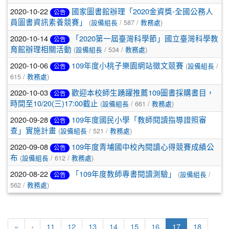
2020-10-22
國家圖書館辦理「2020金資獎-全國公務人
公告
(
/ 587 /
)
員圖書資訊素養競賽」
設備組長
教務處
2020-10-14
「2020第一屆臺灣科學節」國立臺灣科學教
公告
(
/ 534 /
)
育館辦理相關活動
設備組長
教務處
2020-10-06
(
/
109年度小桃子樂園網站徵文競賽
設備組長
公告
615 /
)
教務處
2020-10-03
歡迎本校師生踴躍推薦109圖書採購書目，
公告
(
/ 661 /
)
時間至10/20(三)17:00截止
設備組長
教務處
2020-09-28
109年度國民小學「教師閱讀指導證照審
公告
(
/ 521 /
)
查」實施計畫
設備組長
教務處
2020-09-08
109年度青埔國中校內閱讀心得競賽成績公
公告
(
/ 612 /
)
布
設備組長
教務處
2020-08-22
(
/
「109年度教師專書閱讀測驗」
設備組長
公告
562 /
)
教務處
(current)
«
‹
11
12
13
14
15
16
17
18