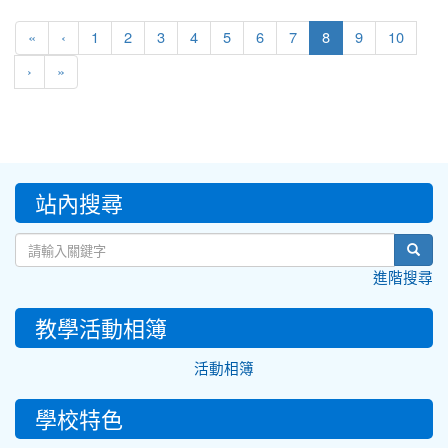
(current)
«
‹
1
2
3
4
5
6
7
8
9
10
›
»
:::
站內搜尋
sear
進階搜尋
教學活動相簿
活動相簿
學校特色