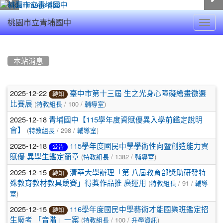
Toggl
桃園市立青埔國中
navig
:::
本站消息
文
2025-12-22
臺中市第十三屆 生之光身心障礙繪畫徵選
轉知
(
/ 100 /
)
章
比賽展
特教組長
輔導室
2025-12-18
青埔國中【115學年度資賦優異入學前鑑定說明
列
(
/ 298 /
)
會】
特教組長
輔導室
表
2025-12-18
115學年度國民中學學術性向暨創造能力資
公告
(
/ 1382 /
)
賦優 異學生鑑定簡章
特教組長
輔導室
2025-12-15
清華大學辦理「第 八屆教育部獎助研發特
轉知
(
/ 91 /
殊教育教材教具競賽」得獎作品推 廣運用
特教組長
輔導
)
室
2025-12-15
116學年度國民中學藝術才能國樂班鑑定招
轉知
(
/ 100 /
)
生廢考 「音階」一案
特教組長
升學資訊