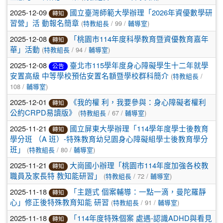
2025-12-09
國立臺灣師範大學辦理「2026年資優數學研
轉知
(
/ 99 /
)
習營」活 動報名簡章
特教組長
輔導室
2025-12-08
「桃園市114年度科學教育暨資優教育嘉年
轉知
(
/ 94 /
)
華」活動
特教組長
輔導室
2025-12-08
臺北市115學年度身心障礙學生十二年就學
公告
(
/
安置高級 中等學校預估安置名額暨學校群科簡介
特教組長
108 /
)
輔導室
2025-12-01
《我的權 利，我要參與：身心障礙者權利
轉知
(
/ 67 /
)
公約CRPD易讀版》
特教組長
輔導室
2025-11-21
國立屏東大學辦理「114學年度學士後教育
轉知
學分班 （A 班）-特殊教育幼兒園身心障礙組學士後教育學分
(
/ 80 /
)
班」
特教組長
輔導室
2025-11-21
大崗國小辦理「桃園市114年度加強各校教
轉知
(
/ 72 /
)
職員及家長特 教知能研習」
特教組長
輔導室
2025-11-18
「主題式 個案輔導：一點一滴，曼陀羅靜
轉知
(
/ 91 /
)
心」修正後特殊教育知能 研習
特教組長
輔導室
2025-11-18
「114年度特殊個案 處遇-認識ADHD與看見
轉知