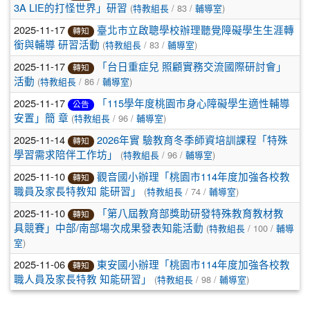
(
/ 83 /
)
3A LIE的打怪世界」研習
特教組長
輔導室
2025-11-17
臺北市立啟聰學校辦理聽覺障礙學生生涯轉
轉知
(
/ 83 /
)
銜與輔導 研習活動
特教組長
輔導室
2025-11-17
「台日重症兒 照顧實務交流國際研討會」
轉知
(
/ 86 /
)
活動
特教組長
輔導室
2025-11-17
「115學年度桃園市身心障礙學生適性輔導
公告
(
/ 96 /
)
安置」簡 章
特教組長
輔導室
2025-11-14
2026年實 驗教育冬季師資培訓課程「特殊
轉知
(
/ 96 /
)
學習需求陪伴工作坊」
特教組長
輔導室
2025-11-10
觀音國小辦理「桃園市114年度加強各校教
轉知
(
/ 74 /
)
職員及家長特教知 能研習」
特教組長
輔導室
2025-11-10
「第八屆教育部獎助研發特殊教育教材教
轉知
(
/ 100 /
具競賽」中部/南部場次成果發表知能活動
特教組長
輔導
)
室
2025-11-06
東安國小辦理「桃園市114年度加強各校教
轉知
(
/ 98 /
)
職人員及家長特教 知能研習」
特教組長
輔導室