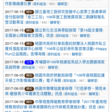
(
/ 850 /
)
作影像繪畫比賽
資料組長
輔導室
2017-06-15
國立臺灣工藝研究發展中心苗栗工藝產業研
轉知
發分館辦理「金工工坊」106年度工藝推廣班第二期課程報名
(
/ 842 /
)
暨活動事宜
資料組長
輔導室
2017-06-15
國立彰化生活美學館辦理「第16屆文薈獎-
轉知
(
/ 729 /
)
全國身心障礙者文藝獎」訊息
資料組長
輔導室
2017-06-15
桃園市政府社會局委託財團法人桃園市私立
轉知
寶貝潛能發展中心辦理「106年公益彩券形象宣導活動─Happy
(
/ 912 /
)
Run公益路跑」宣傳海報
資料組長
輔導室
2017-06-15
青埔國中106年桃連區免試入學志願選填家
公告
(
/ 1021 /
)
長說明會
資料組長
輔導室
2017-06-05
桃園市政府勞動局辦理「106年度桃園庇護
轉知
(
/ 987 /
)
天使工作影像繪畫比賽」電子海報
資料組長
輔導室
2017-06-05
桃園市聲暉協進會辦理「打造夢想‧預見未
轉知
(
/ 895 /
)
來-聽損青少年職業生活體驗」訊息
資料組長
輔導室
2017-06-05
中華視覺障礙教育學會辦理「2017年臺灣視
轉知
(
障教育研討會-跨專業團隊的合作與看見實施計畫」訊息
資料