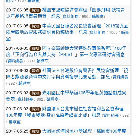
/ 875 /
)
組長
輔導室
2017-06-05
桃園市聲暉協進會辦理「圓夢飛翔-聽損青
轉知
(
/ 996 /
)
少年品格培育暑期營」訊息
資料組長
輔導室
2017-06-05
中華民國智障者家長總會辦理「2018第九屆
轉知
(
/ 1005 /
兩岸四地啟智服務研討會徵稿啟事」訊息
資料組長
輔導
)
室
2017-06-05
國立臺灣師範大學特殊教育學系辦理106年
轉知
度「正向行為介入與支持（PBIS）」第一次專業研討會訊息
(
/ 880 /
)
資料組長
輔導室
2017-06-03
社團法人台灣數位有聲書推展協會辦理「視
轉知
(
障者能源教育暨中文打字與資料搜尋比賽活動」訊息
資料組長
/ 892 /
)
輔導室
2017-06-03
光明國民中學舉辦105學年度英語話劇成果
轉知
(
/ 862 /
)
發表
資料組長
輔導室
2017-06-03
財團法人台北市樹仁社會福利基金會辦理
轉知
(
/ 892
106年度「我畫我話-身心障礙者繪畫比賽」訊息
資料組長
/
)
輔導室
2017-05-25
大園區溪海國民小學辦理「桃園市106年度
轉知