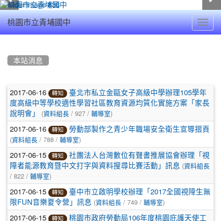
Toggl
桃園市立青埔國中
navig
:::
本站消息
文
2017-06-16
臺北市私立金甌女子高級中學辦理105學年
轉知
章
度高級中等學校適性學習社區教育資源均質化實施方案「家長
(
/ 927 /
)
說明會」
資料組長
輔導室
列
2017-06-16
勞動部製作之青少年職場安全衛生宣導摺頁
轉知
表
(
/ 788 /
)
資料組長
輔導室
2017-06-15
社團法人台灣數位有聲書推展協會辦理「視
轉知
(
障者能源教育暨中文打字與資料搜尋比賽活動」訊息
資料組長
/ 822 /
)
輔導室
2017-06-15
臺中市立啟明學校辦理「2017全國視障生無
轉知
(
/ 749 /
)
限FUN音樂夏令營」訊息
資料組長
輔導室
2017-06-15
桃園市政府勞動局106年度桃園庇護天使工
轉知