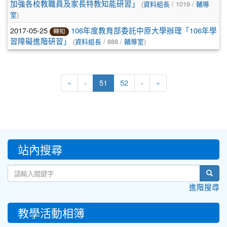
(
/ 1019 /
加強各校教職員及家長特教知能研習」
資料組長
輔導
)
室
2017-05-25
106年度教育部委託中原大學辦理「106年學
轉知
(
/ 888 /
)
習障礙進階研習」
資料組長
輔導室
(current)
«
‹
51
52
›
»
:::
站內搜尋
sear
進階搜尋
教學活動相簿