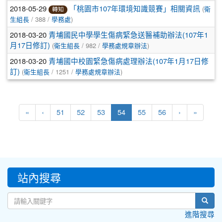
2018-05-29
(
「桃園市107年環境知識競賽」相關資訊
衛
轉知
/ 388 /
)
生組長
學務處
2018-03-20
青埔國民中學學生傷病緊急送醫補助辦法(107年1
(
/ 982 /
)
月17日修訂)
衛生組長
學務處規章辦法
2018-03-20
青埔國中校園緊急傷病處理辦法(107年1月17日修
(
/ 1251 /
)
訂)
衛生組長
學務處規章辦法
(current)
«
‹
51
52
53
54
55
56
›
»
:::
站內搜尋
sear
進階搜尋