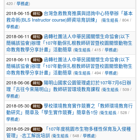
420 /
)
學務處
2018-06-15
台灣急救教育推廣與諮詢中心特舉辦「基本
轉知
(
/ 804 /
救命術(BLS Instructor course)師資培育訓練」
衛生組長
)
學務處
2018-06-11
函轉社團法人中華民國關懷生命協會(以下
轉知
簡稱該協會)辦理「107年動保扎根教師研習暨校園關懷動物生
(
/ 415 /
)
命教育教學分享計畫」活動簡章
衛生組長
學務處
2018-06-11
函轉社團法人中華民國關懷生命協會(以下
轉知
簡稱該協會)辦理「107年動保扎根教師研習暨校園關懷動物生
(
/ 494 /
)
命教育教學分享計畫」活動簡章
衛生組長
學務處
2018-06-06
陽明山國家公園管理處訂於107年7月6日辦
轉知
(
/ 509 /
理「古往今來陽明山」教師研習環境教育課程
衛生組長
)
學務處
2018-05-30
學校環境教育實作競賽之「教師環境教育行
轉知
(
/ 528 /
動研究」簡章及「學生實作競賽」簡章各1份
衛生組長
)
學務處
2018-05-29
「107年度桃園市生物多樣性保育及入侵種
轉知
(
/ 548 /
)
管理」-志工解說培訓
衛生組長
學務處