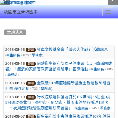
Toggl
桃園市立青埔國中
navig
:::
本站消息
文
2018-08-16
金車文教基金會「減碳大作戰」活動訊息
轉知
(
/ 676 /
)
章
衛生組長
學務處
2018-08-16
函轉衛生福利部國民健康署（以下簡稱國健
列
轉知
(
/ 685
署）「無菸的家菸害教育互動體驗車」宣導活動
衛生組長
表
/
)
學務處
2018-08-16
全教總107年度咱糧學堂近土親農教師研習
轉知
(
/ 733 /
)
計畫
衛生組長
學務處
2018-08-10
行政院環境保護署訂於107年8月15日至9月
轉知
5日間於臺北市、臺中市、新北市、桃園市等地各辦理1場次
(
/ 745 /
)
「一次用塑膠吸管限制使用研商會議」
衛生組長
學務處
2018-08-07
衛生福利部中央健康保險署辦理107年健保
轉知