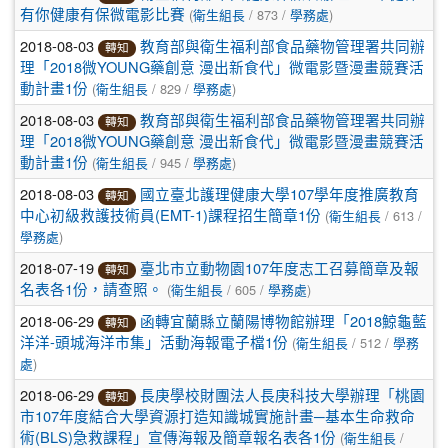
(
/ 873 /
)
有你健康有保微電影比賽
衛生組長
學務處
2018-08-03
教育部與衛生福利部食品藥物管理署共同辦
轉知
理「2018微YOUNG藥創意 漫出新食代」微電影暨漫畫競賽活
(
/ 829 /
)
動計畫1份
衛生組長
學務處
2018-08-03
教育部與衛生福利部食品藥物管理署共同辦
轉知
理「2018微YOUNG藥創意 漫出新食代」微電影暨漫畫競賽活
(
/ 945 /
)
動計畫1份
衛生組長
學務處
2018-08-03
國立臺北護理健康大學107學年度推廣教育
轉知
(
/ 613 /
中心初級救護技術員(EMT-1)課程招生簡章1份
衛生組長
)
學務處
2018-07-19
臺北市立動物園107年度志工召募簡章及報
轉知
(
/ 605 /
)
名表各1份，請查照。
衛生組長
學務處
2018-06-29
函轉宜蘭縣立蘭陽博物館辦理「2018鯨龜藍
轉知
(
/ 512 /
洋洋-頭城海洋市集」活動海報電子檔1份
衛生組長
學務
)
處
2018-06-29
長庚學校財團法人長庚科技大學辦理「桃園
轉知
市107年度結合大學資源打造知識城實施計畫─基本生命救命
(
/
術(BLS)急救課程」宣傳海報及簡章報名表各1份
衛生組長