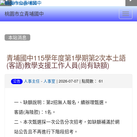
Toggl
桃園市立青埔國中
navig
:::
本站消息
青埔國中115學年度第1學期第2次本土語
(客語)教學支援工作人員(尚有缺額)
-
| 2026-07-07 | 點閱數： 61
人事主任
人事室
公告
一、缺額說明：第2招無人報名，續辦理甄選。
客語(海陸腔)：1名。
二、本次甄選採一次公告分次招考，如缺額補滿於網
站公告且不再進行下階段招考。