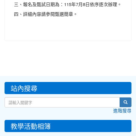
三、報名及甄試日期為：115年7月8日依序逐次辦理。
四、詳細內容請參閱甄選簡章。
:::
站內搜尋
sear
進階搜尋
教學活動相簿