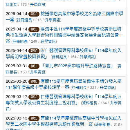
/ 172 /
)
料組長
升學資訊
2025-04-14
檢送懷恩高級中等學校更名為路亞國際中學
轉知
(
/ 215 /
)
一案
註冊組長
升學資訊
2025-04-14
臺灣中區114學年度高級中等學校美術班特
轉知
色招生甄選入學聯合術科測驗國中端維安會議會議紀錄公告一
(
/ 249 /
)
案
註冊組長
升學資訊
2025-04-14
崇仁醫護管理專科學校函知「114學年度入
轉知
(
/ 164 /
)
學說明會暨校園參觀」
資料組長
升學資訊
2025-03-31
(
「臺北市2025高中職升學進路博覽會」
資
轉知
/ 163 /
)
料組長
升學資訊
2025-03-20
有關113學年度應屆畢業僑生申請分發入學
轉知
(
/ 221 /
)
114學年度高級中等學校說明一案
註冊組長
升學資訊
2025-03-17
仁德醫護管理專科學校函知「114學年度五
轉知
(
/ 164 /
專免試入學及公費生制度線上說明會」
資料組長
升學資
)
訊
2025-03-13
有關114學年度桃連區高級中等學校免試入
轉知
(
/ 318 /
學第二次國中學生模擬選填志願作業說明一案
註冊組長