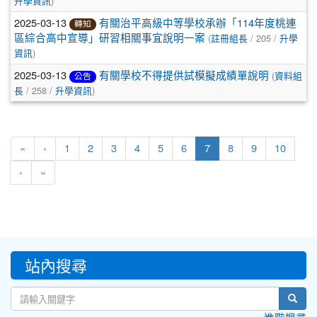
)
升學資訊
2025-03-13
有關治平高級中等學校承辦「114年度桃連
轉知
(
/ 205 /
區綜合高中宣導」研習相關事宜說明一案
註冊組長
升學
)
資訊
2025-03-13
(
有關學校不得提供試模擬成績單說明
資料組
公告
/ 258 /
)
長
升學資訊
(current)
«
‹
1
2
3
4
5
6
7
8
9
10
›
»
:::
站內搜尋
sear