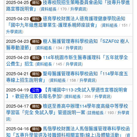
2025-04-25
技專校院招生策略委員會函知「技專升學進
轉知
(
/ 170 /
)
路宣導說明會」
資料組長
升學資訊
2025-04-23
德育學校財團法人德育護理健康學院函知
轉知
(
/ 151 /
「國中九年級應屆畢業生-護理系親師座談會」
資料組長
)
升學資訊
2025-04-23
樹人醫護管理專科學校函知「SZAF02 樹人
轉知
(
/ 134 /
)
醫專動漫節」
資料組長
升學資訊
2025-04-23
114年桃園市新生醫專護理科「五年就學全
轉知
(
/ 145 /
)
公費生」招生
資料組長
升學資訊
2025-04-21
聖母醫護管理專科學校函知「114學年度五
轉知
(
/ 158 /
)
專線上招生說明會」
資料組長
升學資訊
2025-04-19
【青埔國中113-2免試入學適性宣導說明會
公告
(
/ 356 /
)
】，歡迎各位家長報名參加!
資料組長
升學資訊
2025-04-17
檢送至善高中辦理114學年度高級中等學校
轉知
(
/ 193 /
學習區「完全 免試入學」管道說明一案
註冊組長
升學資
)
訊
2025-04-16
馬偕學校財團法人馬偕醫護管理專科學校函
轉知
(
知「五專升學管道及技職類科相關宣導(線上)及體驗活動」
資