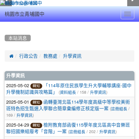
Toggl
桃園市立青埔國中
navig
:::
本站消息

行政公告
教務處
升學資訊
文
升學資訊
章
2025-05-02
「114年原住民族學生升大學輔導講座-國中
轉知
(
/ 158 /
)
升學機制認識與攻略篇」
資料組長
升學資訊
列
2025-05-01
函轉臺灣北區114學年度高級中等學校美術
轉知
表
(
/
班特色招生甄選入學聯合簡章彙編修正核定版一案
註冊組長
169 /
)
升學資訊
2025-04-29
檢附教育部函復115學年度北區高中音樂班
轉知
(
/ 202 /
)
聯招國樂組廢考「音階」一案
註冊組長
升學資訊