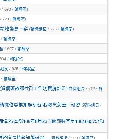
/ 693 /
)
長
輔導室
/ 720 /
)
輔導室
(
/ 776 /
)
程場地變更一案
輔導組長
輔導室
 /
)
輔導室
/ 807 /
)
長
輔導室
894 /
)
輔導室
/ 825 /
)
組長
輔導室
 /
)
輔導室
(
/ 762 /
年度資優班教師社群工作坊實施計畫
資料組長
輔
(
/
椅擺位專業知能研習-我教您怎坐」研習
資料組長
部106年8月23日衛部醫字第1061665751號
(
/ 929 /
)
員及家長特教知能研習」
資料組長
輔導室