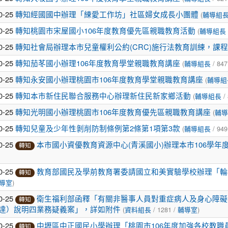
0-25
(
轉知經國國中辦理「練愛工作坊」社區婦女成長小團體
輔導組
0-25
(
轉知桃園市宋屋國小106年度教育優先區親職教育活動
輔導組長
0-25
轉知社會局辦理本市兒童權利公約(CRC)施行法教育訓練，課
0-25
(
/ 847
轉知茄苳國小辦理106年度教育學堂親職教育講座
輔導組長
0-25
(
轉知永安國小辦理桃園市106年度教育學堂親職教育講座
輔導組
0-25
(
/ 
轉知本市新住民聯合服務中心辦理新住民新家鄉活動
輔導組長
0-25
(
轉知光明國小辦理桃園市106年度教育優先區親職教育講座
輔導
0-25
(
/ 949
轉知兒童及少年性剝削防制條例第2條第1項第3款
輔導組長
0-25
本市國小資優教育資源中心(青溪國小)辦理本市106學
轉知
0-25
教育部國民及學前教育署委請國立和美實驗學校辦理「輪
轉知
)
導室
0-25
衛生福利部函釋「有關非醫事人員對重症病人及身心障礙者執行本
轉知
(
/ 1281 /
)
達）說明四業務疑義案」，詳如附件
資料組長
輔導室
0-25
中壢區中正國民小學辦理「桃園市106年度加強各校教職
轉知