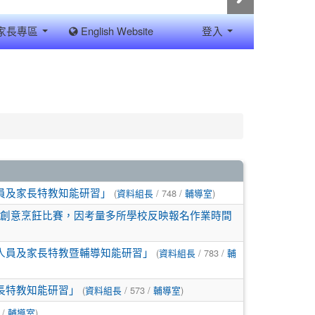
家長專區
English Website
登入
(
/ 748 /
)
員及家長特教知能研習」
資料組長
輔導室
盃創意烹飪比賽，因考量多所學校反映報名作業時間
(
/ 783 /
職人員及家長特教暨輔導知能研習」
資料組長
輔
(
/ 573 /
)
長特教知能研習」
資料組長
輔導室
 /
)
輔導室