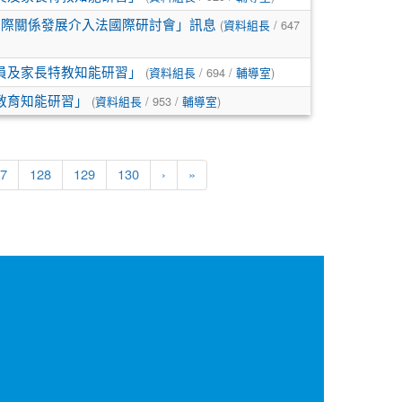
(
/ 647
人際關係發展介入法國際研討會」訊息
資料組長
(
/ 694 /
)
員及家長特教知能研習」
資料組長
輔導室
(
/ 953 /
)
教育知能研習」
資料組長
輔導室
7
128
129
130
›
»