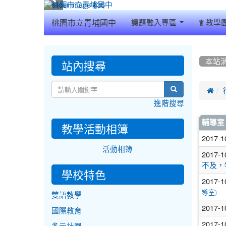
:::
桃園市立青埔國中
議題融入專區
教學
:::
:::
站內搜尋
本站
search

進階搜尋
文
輔導室
教學活動相簿
章
2017-1
活動相簿
列
2017-1
不及，
表
學校特色
2017-1
)
導室
雙語教學
2017-1
國際教育
2017-1