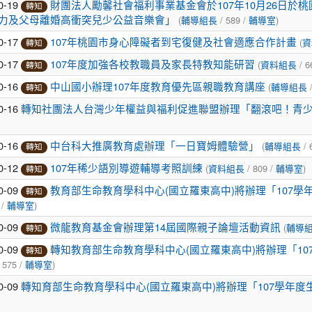
0-19
財團法人勵馨社會福利事業基金會於107年10月26日
轉知
(
/ 589 /
)
力及父母離婚高衝突兒少公益音樂會」
輔導組長
輔導室
0-17
(
107年桃園市身心障礙者到宅復健及社會適應合作計畫
資
轉知
0-17
(
/ 6
107年度加強各校教職員及家長特教知能研習
資料組長
轉知
0-16
(
/
中山國小辦理107年度教育優先區親職教育講座
輔導組長
轉知
0-16
轉知社團法人台灣少年權益與福利促進聯盟辦理「翻滾吧！青
0-16
(
/ 
中台科大推廣教育處辦理「一日寶姆體驗營」
輔導組長
轉知
0-12
(
/ 809 /
)
107年稀少語別導遊輔導考照訓練
資料組長
輔導室
轉知
0-09
教育部生命教育學科中心(國立羅東高中)將辦理「107
轉知
 /
)
輔導室
0-09
(
微龍教育基金會辦理第14屆國際親子論壇活動資訊
輔導
轉知
0-09
轉知教育部生命教育學科中心(國立羅東高中)將辦理「1
轉知
 575 /
)
輔導室
0-09
轉知育部生命教育學科中心(國立羅東高中)將辦理「107學年