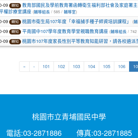
0-09
教育部國民及學前教育署函轉衛生福利部社會及家庭署主辦10
轉知
(
/ 585 /
)
平權診療室講座
輔導組長
輔導室
0-09
(
桃園市衛生局107年度「幸福捕手種子師資培訓課程」
輔
轉知
0-09
(
/ 742
平南國中107學年度教育學堂親職教育講座
輔導組長
轉知
0-09
桃園市107年度家長性別平等教育知能研習，請各校遴派
轉知
«
‹
101
102
103
104
105
106
10
桃園市立青埔國民中學
電話:03-2871886 傳真:03-2871885