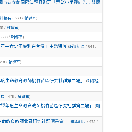
於桃園市婦女館國際演藝廳辦理「牽緊小手迎向光：關懷
/ 563 /
)
料組長
輔導室
65 /
)
輔導室
 533 /
)
輔導室
(
/ 644 /
少年—青少年權利在台灣」主題特展
輔導組長
613 /
)
輔導室
(
學年度生命教育教師桃竹苗區研究社群第二場」
輔導組
/ 479 /
)
組長
輔導室
(
07學年度生命教育教師桃竹苗區研究社群第二場」
輔
(
/ 672 /
度生命教育教師北區研究社群讀書會」
輔導組長