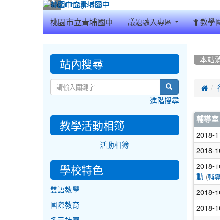
:::
桃園市立青埔國中
議題融入專區
教學
:::
:::
站內搜尋
本站
search

進階搜尋
文
輔導室
教學活動相簿
章
2018-1
活動相簿
列
2018-1
表
2018-1
學校特色
(
動
輔
雙語教學
2018-1
國際教育
2018-1