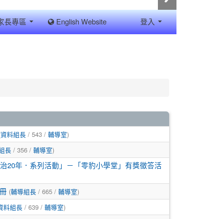
家長專區
English Website
登入
(
/ 543 /
)
資料組長
輔導室
/ 356 /
)
組長
輔導室
治20年．系列活動」－「零豹小學堂」有獎徵答活
(
/ 665 /
)
冊
輔導組長
輔導室
/ 639 /
)
資料組長
輔導室