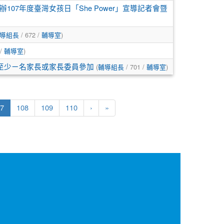
7年度臺灣女孩日「She Power」宣導記者會暨
/ 672 /
)
導組長
輔導室
 /
)
輔導室
(
/ 701 /
)
至少ㄧ名家長或家長委員參加
輔導組長
輔導室
(current)
7
108
109
110
›
»