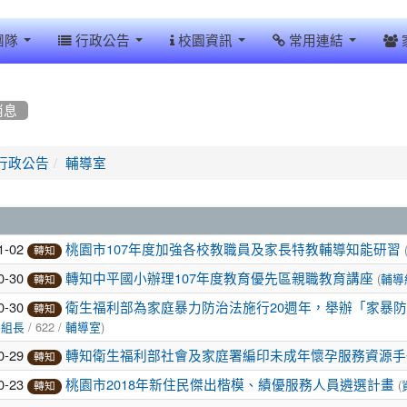
團隊
行政公告
校園資訊
常用連結
消息
行政公告
輔導室
1-02
桃園市107年度加強各校教職員及家長特教輔導知能研習
轉知
0-30
(
轉知中平國小辦理107年度教育優先區親職教育講座
輔導
轉知
0-30
衛生福利部為家庭暴力防治法施行20週年，舉辦「家暴防
轉知
/ 622 /
)
導組長
輔導室
0-29
轉知衛生福利部社會及家庭署編印未成年懷孕服務資源手
轉知
0-23
(
桃園市2018年新住民傑出楷模、績優服務人員遴選計畫
轉知