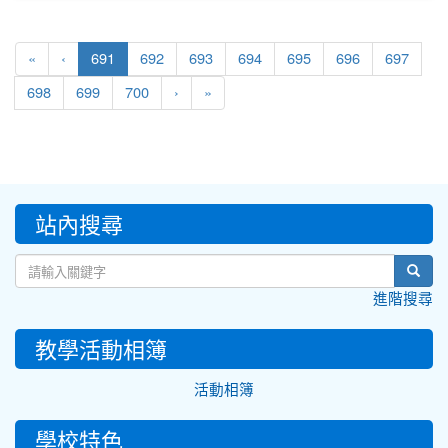
(current)
«
‹
691
692
693
694
695
696
697
698
699
700
›
»
:::
站內搜尋
sear
進階搜尋
教學活動相簿
活動相簿
學校特色