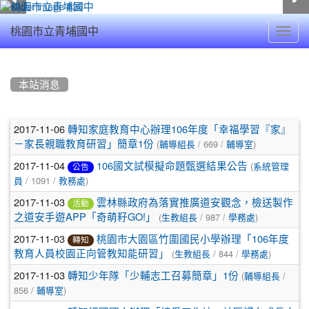
Toggl
桃園市立青埔國中
navig
:::
本站消息
文
2017-11-06
轉知家庭教育中心辦理106年度「幸福學習『家』
(
/ 669 /
)
章
－家長親職教育研習」簡章1份
輔導組長
輔導室
2017-11-04
(
106國文試模擬命題甄選結果公告
列
系統管理
公告
/ 1091 /
)
員
教務處
表
2017-11-03
雲林縣政府為落實推廣道安觀念，檢送製作
活動
(
/ 987 /
)
之道安手遊APP「奇萌籽GO!」
生教組長
學務處
2017-11-03
桃園市大園區竹圍國民小學辦理「106年度
轉知
(
/ 844 /
)
教育人員校園正向管教知能研習」
生教組長
學務處
2017-11-03
(
/
轉知少年隊「少輔志工召募簡章」1份
輔導組長
856 /
)
輔導室