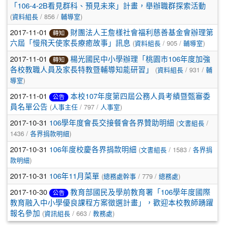
「106-4-2B看見群科、預見未來」計畫，舉辦職群探索活動
(
/ 856 /
)
資料組長
輔導室
2017-11-01
財團法人王詹樣社會福利慈善基金會辦理第
轉知
(
/ 905 /
)
六屆「慢飛天使家長療癒故事」訊息
資料組長
輔導室
2017-11-01
楊光國民中小學辦理「桃園市106年度加強
轉知
(
/ 931 /
各校教職人員及家長特教暨輔導知能研習」
資料組長
輔
)
導室
2017-11-01
本校107年度第四屆公務人員考績暨甄審委
公告
(
/ 797 /
)
員名單公告
人事主任
人事室
2017-10-31
(
/
106學年度會長交接餐會各界贊助明細
文書組長
1436 /
)
各界捐款明細
2017-10-31
(
/ 1583 /
106年度校慶各界捐款明細
文書組長
各界捐
)
款明細
2017-10-31
(
/ 779 /
)
106年11月菜單
總務處幹事
總務處
2017-10-30
教育部國民及學前教育署「106學年度國際
公告
教育融入中小學優良課程方案徵選計畫」，歡迎本校教師踴躍
(
/ 663 /
)
報名參加
資訊組長
教務處