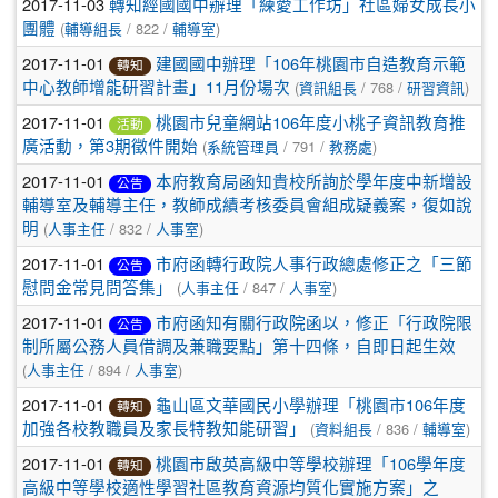
2017-11-03
轉知經國國中辦理「練愛工作坊」社區婦女成長小
(
/ 822 /
)
團體
輔導組長
輔導室
2017-11-01
建國國中辦理「106年桃園市自造教育示範
轉知
(
/ 768 /
)
中心教師增能研習計畫」11月份場次
資訊組長
研習資訊
2017-11-01
桃園市兒童網站106年度小桃子資訊教育推
活動
(
/ 791 /
)
廣活動，第3期徵件開始
系統管理員
教務處
2017-11-01
本府教育局函知貴校所詢於學年度中新增設
公告
輔導室及輔導主任，教師成績考核委員會組成疑義案，復如說
(
/ 832 /
)
明
人事主任
人事室
2017-11-01
市府函轉行政院人事行政總處修正之「三節
公告
(
/ 847 /
)
慰問金常見問答集」
人事主任
人事室
2017-11-01
市府函知有關行政院函以，修正「行政院限
公告
制所屬公務人員借調及兼職要點」第十四條，自即日起生效
(
/ 894 /
)
人事主任
人事室
2017-11-01
龜山區文華國民小學辦理「桃園市106年度
轉知
(
/ 836 /
)
加強各校教職員及家長特教知能研習」
資料組長
輔導室
2017-11-01
桃園市啟英高級中等學校辦理「106學年度
轉知
高級中等學校適性學習社區教育資源均質化實施方案」之