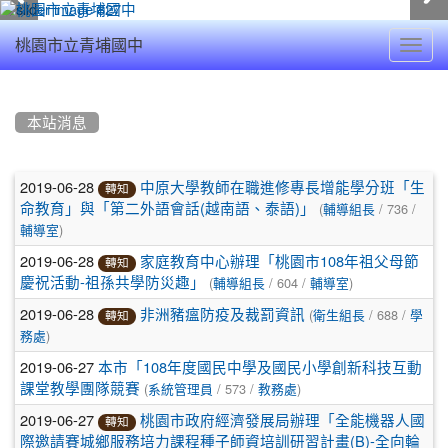
Toggl
桃園市立青埔國中
navig
:::
本站消息
文
2019-06-28
中原大學教師在職進修專長增能學分班「生
轉知
(
/ 736 /
章
命教育」與「第二外語會話(越南語、泰語)」
輔導組長
)
輔導室
列
2019-06-28
家庭教育中心辦理「桃園市108年祖父母節
轉知
表
(
/ 604 /
)
慶祝活動-祖孫共學防災趣」
輔導組長
輔導室
2019-06-28
(
/ 688 /
非洲豬瘟防疫及裁罰資訊
衛生組長
學
轉知
)
務處
2019-06-27
本市「108年度國民中學及國民小學創新科技互動
(
/ 573 /
)
課堂教學團隊競賽
系統管理員
教務處
2019-06-27
桃園市政府經濟發展局辦理「全能機器人國
轉知
際邀請賽城鄉服務培力課程種子師資培訓研習計畫(B)-全向輪