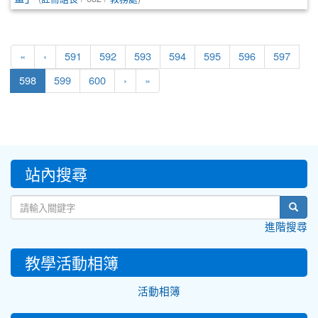
«
‹
591
592
593
594
595
596
597
(current)
598
599
600
›
»
:::
站內搜尋
sear
進階搜尋
教學活動相簿
活動相簿