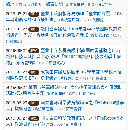
(
/ 613 /
)
師培工作坊B2梯次」師資培訓
系統管理員
研習資訊
2019-06-27
臺北市政府教育局辦理「臺北酷課雲—108
轉知
(
/ 729 /
)
年暑期銜接課程直播計畫」
系統管理員
教務處
2019-06-27
龍岡國中辦理「108年度中小學國際教育初
轉知
(
/ 651 /
階研習」乙案，敬請各校教師踴躍報名參加
系統管理員
)
研習資訊
2019-06-27
臺北市立永春高級中學(國教署補助之Ecity
轉知
新興科技區域推廣中心)辦理「2019全國新興科技暑期學生營
(
/ 810 /
)
隊」
系統管理員
研習資訊
2019-06-27
成功工商辦理桃園市107學年度「學校本位
轉知
(
/ 491 /
)
國際教育(SIEP)」初階研習
系統管理員
研習資訊
2019-06-27
桃園市兒童網站108年度小桃子資訊教育推廣活動
(
/ 627 /
)
活動-第2期徵件主題
系統管理員
比賽資訊
2019-06-27
國立臺灣科學教育館辦理之「FlipRobot機器
轉知
(
/ 792 /
)
人」教師研習
系統管理員
研習資訊
2019-06-27
國立臺灣科學教育館辦理之「FlipRobot機器
轉知
(
/ 659 /
)
人」教師研習
系統管理員
研習資訊