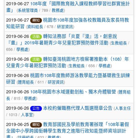
2019-06-27
108年度「國際教育融入課程教師學習社群實施計
(
/ 789 /
)
畫」
系統管理員
教務處
2019-06-27
桃園市108年度加強各校教職員及家長特教
轉知
(
/ 678 /
)
知能研習
資料組長
研習資訊
2019-06-26
轉知法務部「炎夏『漫』活，創意說
活動
(
/
『畫』」2019年暑期青少年兒童犯罪預防徵件活動
生教組長
656 /
)
學務處
2019-06-26
轉知臺灣桃園地方檢察署推動本（108）年
活動
(
/ 656 /
)
兒童青少年暑期犯罪預防活動
生教組長
學務處
2019-06-26
桃園市108年度教師游泳教學能力暨基礎救生訓練
(
/ 611 /
)
研習
體育組長
研習資訊
2019-06-26
(
108年桃園市水域運動划船、獨木舟體驗營
體育組
/ 815 /
)
長
學務處
2019-06-26
(
本校約僱職務代理人甄選簡章公告
人事主任
公告
/ 1013 /
)
人事室
2019-06-25
教育部國民及學前教育署辦理「108年暑假
轉知
全國中小學跨國銜轉學生教育之進階行政知能暨師資培訓計
(
/ 632 /
)
畫」
註冊組長
教務處