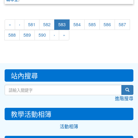
(current)
«
‹
581
582
583
584
585
586
587
588
589
590
›
»
:::
站內搜尋
sear
進階搜尋
教學活動相簿
活動相簿