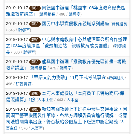
2019-10-17
同德國中辦理「桃園市108年度教育優先區
轉知
(
/ 496 /
)
親職教育講座」
輔導組長
輔導室
2019-10-17
(
國民中小學資優教育親職系列講座
資料組長
轉知
/ 545 /
)
輔導室
2019-10-17
中心與家庭教育中心與龍潭區公所合作辦理
轉知
(
之108年度龍潭區「爸媽加油站—親職教育成長團體」
輔導組
/ 536 /
)
長
輔導室
2019-10-17
龍興國中辦理「推動教育優先區計畫─親職
轉知
(
/ 472 /
)
教育講座」
輔導組長
輔導室
2019-10-17
(
/
「華語文能力測驗」11月正式考試事宜
教學組長
496 /
)
研習資訊
2019-10-17
本府人事處檢送「本府員工卡特約商店-保
轉知
(
/ 443 /
)
健照護篇」1份
人事主任
人事室
2019-10-17
轉知有關教師上下班途中發生交通事故，因
轉知
而須至警察機關製作筆錄、各地方調解委員會進行調解，或應
(
司法機關傳喚出庭，得否核給公假及上下班途中認定疑義
人
/ 576 /
)
事主任
人事室