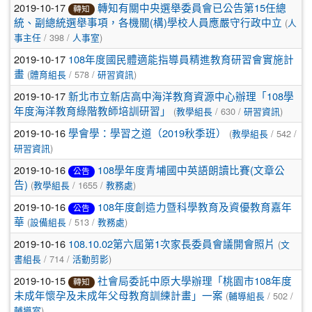
2019-10-17
轉知有關中央選舉委員會已公告第15任總
轉知
(
統、副總統選舉事項，各機關(構)學校人員應嚴守行政中立
人
/ 398 /
)
事主任
人事室
2019-10-17
108年度國民體適能指導員精進教育研習會實施計
(
/ 578 /
)
畫
體育組長
研習資訊
2019-10-17
新北市立新店高中海洋教育資源中心辦理「108學
(
/ 630 /
)
年度海洋教育綠階教師培訓研習」
教學組長
研習資訊
2019-10-16
(
/ 542 /
學會學：學習之道（2019秋季班）
教學組長
)
研習資訊
2019-10-16
108學年度青埔國中英語朗讀比賽(文章公
公告
(
/ 1655 /
)
告)
教學組長
教務處
2019-10-16
108年度創造力暨科學教育及資優教育嘉年
公告
(
/ 513 /
)
華
設備組長
教務處
2019-10-16
(
108.10.02第六屆第1次家長委員會議開會照片
文
/ 714 /
)
書組長
活動剪影
2019-10-15
社會局委託中原大學辦理「桃園市108年度
轉知
(
/ 502 /
未成年懷孕及未成年父母教育訓練計畫」一案
輔導組長
)
輔導室