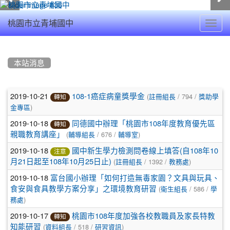
Toggl
桃園市立青埔國中
navig
:::
本站消息
文
2019-10-21
(
/ 794 /
108-1癌症病童獎學金
註冊組長
獎助學
轉知
)
章
金專區
2019-10-18
同德國中辦理「桃園市108年度教育優先區
列
轉知
(
/ 676 /
)
親職教育講座」
輔導組長
輔導室
表
2019-10-18
國中新生學力檢測問卷線上填答(自108年10
注意
(
/ 1392 /
)
月21日起至108年10月25日止)
註冊組長
教務處
2019-10-18
富台國小辦理「如何打造無毒家園？文具與玩具、
(
/ 586 /
食安與食具教學方案分享」之環境教育研習
衛生組長
學
)
務處
2019-10-17
桃園市108年度加強各校教職員及家長特教
轉知
(
/ 518 /
)
知能研習
資料組長
研習資訊