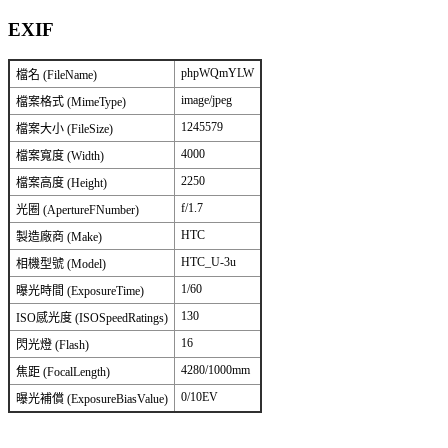
EXIF
phpWQmYLW
檔名 (FileName)
image/jpeg
檔案格式 (MimeType)
1245579
檔案大小 (FileSize)
4000
檔案寬度 (Width)
2250
檔案高度 (Height)
f/1.7
光圈 (ApertureFNumber)
HTC
製造廠商 (Make)
HTC_U-3u
相機型號 (Model)
1/60
曝光時間 (ExposureTime)
130
ISO感光度 (ISOSpeedRatings)
16
閃光燈 (Flash)
4280/1000mm
焦距 (FocalLength)
0/10EV
曝光補償 (ExposureBiasValue)