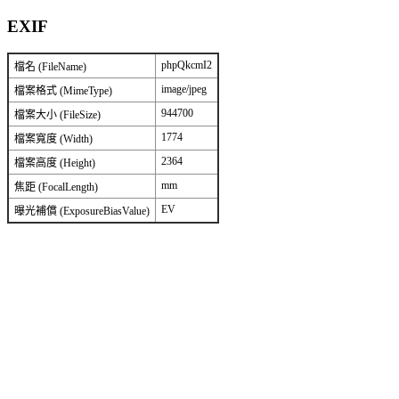
EXIF
phpQkcmI2
檔名 (FileName)
image/jpeg
檔案格式 (MimeType)
944700
檔案大小 (FileSize)
1774
檔案寬度 (Width)
2364
檔案高度 (Height)
mm
焦距 (FocalLength)
EV
曝光補償 (ExposureBiasValue)