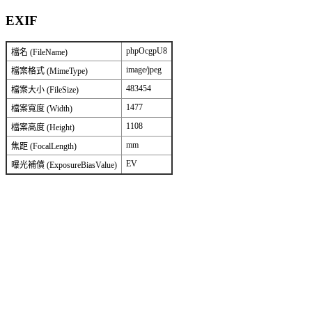
EXIF
phpOcgpU8
檔名 (FileName)
image/jpeg
檔案格式 (MimeType)
483454
檔案大小 (FileSize)
1477
檔案寬度 (Width)
1108
檔案高度 (Height)
mm
焦距 (FocalLength)
EV
曝光補償 (ExposureBiasValue)