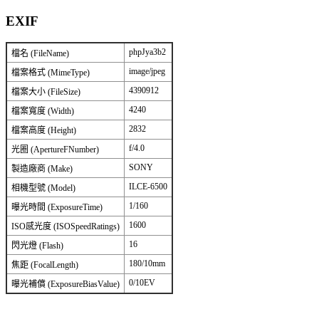
EXIF
phpJya3b2
檔名 (FileName)
image/jpeg
檔案格式 (MimeType)
4390912
檔案大小 (FileSize)
4240
檔案寬度 (Width)
2832
檔案高度 (Height)
f/4.0
光圈 (ApertureFNumber)
SONY
製造廠商 (Make)
ILCE-6500
相機型號 (Model)
1/160
曝光時間 (ExposureTime)
1600
ISO感光度 (ISOSpeedRatings)
16
閃光燈 (Flash)
180/10mm
焦距 (FocalLength)
0/10EV
曝光補償 (ExposureBiasValue)