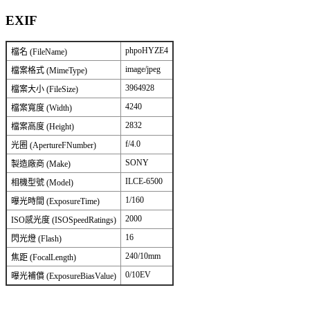
EXIF
phpoHYZE4
檔名 (FileName)
image/jpeg
檔案格式 (MimeType)
3964928
檔案大小 (FileSize)
4240
檔案寬度 (Width)
2832
檔案高度 (Height)
f/4.0
光圈 (ApertureFNumber)
SONY
製造廠商 (Make)
ILCE-6500
相機型號 (Model)
1/160
曝光時間 (ExposureTime)
2000
ISO感光度 (ISOSpeedRatings)
16
閃光燈 (Flash)
240/10mm
焦距 (FocalLength)
0/10EV
曝光補償 (ExposureBiasValue)