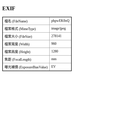
EXIF
phpwEK0oQ
檔名 (FileName)
image/jpeg
檔案格式 (MimeType)
278141
檔案大小 (FileSize)
960
檔案寬度 (Width)
1280
檔案高度 (Height)
mm
焦距 (FocalLength)
EV
曝光補償 (ExposureBiasValue)