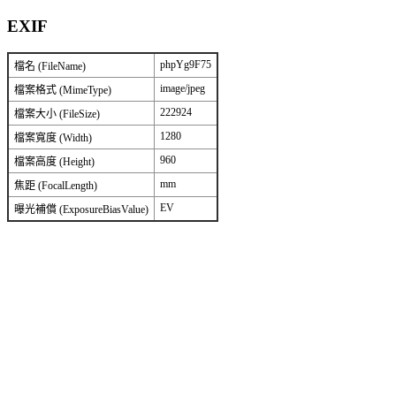
EXIF
phpYg9F75
檔名 (FileName)
image/jpeg
檔案格式 (MimeType)
222924
檔案大小 (FileSize)
1280
檔案寬度 (Width)
960
檔案高度 (Height)
mm
焦距 (FocalLength)
EV
曝光補償 (ExposureBiasValue)