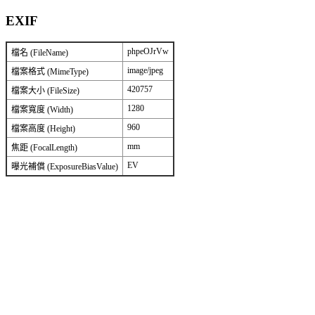
EXIF
phpeOJrVw
檔名 (FileName)
image/jpeg
檔案格式 (MimeType)
420757
檔案大小 (FileSize)
1280
檔案寬度 (Width)
960
檔案高度 (Height)
mm
焦距 (FocalLength)
EV
曝光補償 (ExposureBiasValue)